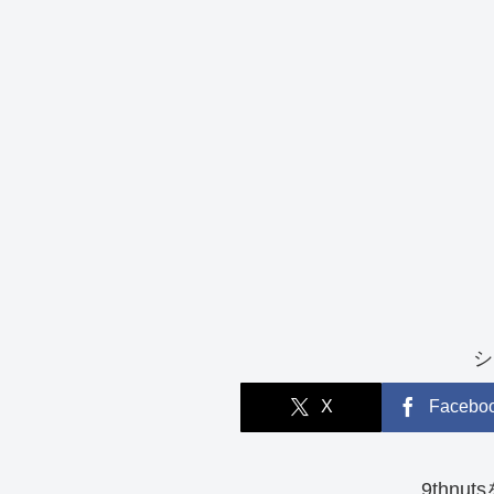
シ
X
Facebo
9thnu