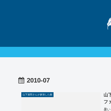
2010-07
山
山下達郎さんが参加した曲
フ
暑い