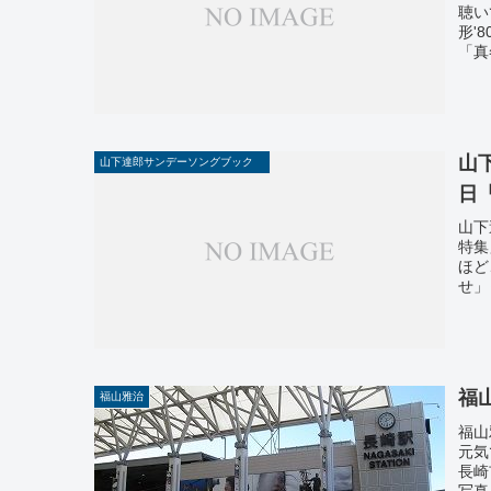
聴い
形'
「真
山
山下達郎サンデーソングブック
日
山下
特集
ほど
せ」
福
福山雅治
福山
元気
長崎
写真