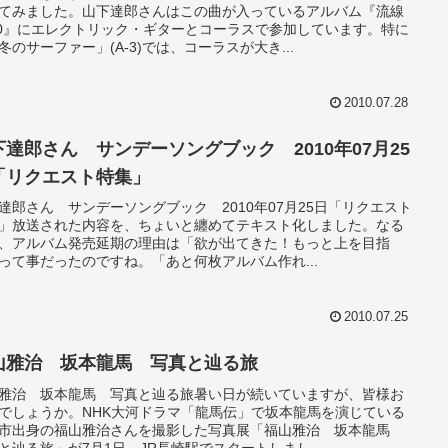
てみました。山下達郎さんはこの曲が入っているアルバム『流線
80』にエレクトリック・ギターとコーラスで参加しています。特に
冬のサーファー」(A-3)では、コーラスが大き...
2010.07.28
下達郎さん サンデーソングブック 2010年07月25
「リクエスト特集」
達郎さん サンデーソングブック 2010年07月25日「リクエスト
」放送された内容を、ちょいと纏めてテキスト化しました。なる
、アルバム発売延期の理由は「欲が出てきた！もっと上を目指
って事だったのですね。「あと何枚アルバム作れ...
2010.07.25
山雅治 坂本龍馬 写真と辿る旅
雅治 坂本龍馬 写真と辿る旅暑い日が続いていますが、皆様お
でしょうか。NHK大河ドラマ「龍馬伝」で坂本龍馬を演じている
市出身の福山雅治さんを撮影した写真展「福山雅治 坂本龍馬
と辿る旅」が7月1日、JR長崎駅でスタートしまし...