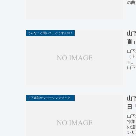
の曲
山
そんなこと聞いて、どうすんの！
言
山下
（上
す。
山下
山
山下達郎サンデーソングブック
日
山下
特集
の達
ンサ