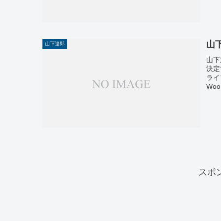
山
山下達郎
山下
決定
ライ
Woo
スポ