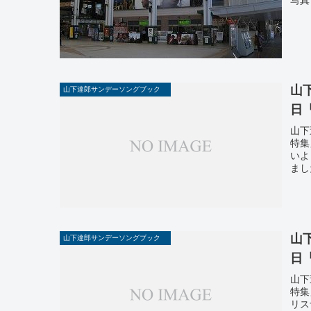
山
山下達郎サンデーソングブック
日
山下
特集
いよ
まし
山
山下達郎サンデーソングブック
日
山下
特集
リス