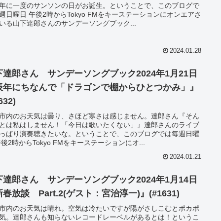
年に一度のサンソンの日がお誕生。ということで、このブログで
週日曜日 午後2時からTokyo FMをキーステーションにオンエアさ
いる山下達郎さんのサンデーソングブック...
2024.01.28
下達郎さん サンデーソングブック2024年1月21日
辰年にちなんで「ドラゴンで棚からひとつかみ」』
632)
市内のお天気は曇り、さほど寒さは感じません。達郎さん『そん
とは私はしません！「今日は歌いたくない」』達郎さんのライブ
っぱり演奏聴きたいな。ということで、このブログでは毎週日曜
午後2時からTokyo FMをキーステーションにオ...
2024.01.21
下達郎さん サンデーソングブック2024年1月14日
春放談 Part.2(ゲスト：宮治淳一)』(#1631)
市内のお天気は晴れ。空気は冷たいですが陽がさしこむとポカポ
気。達郎さんも知らないレコードレーベルがあるとは！というこ