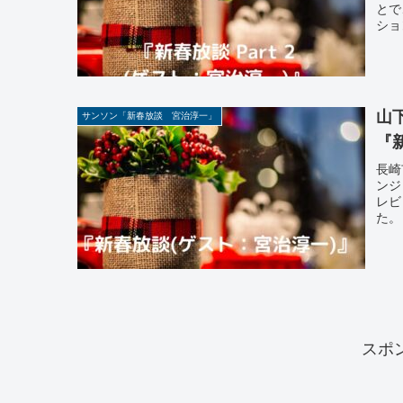
とで
ショ
山
サンソン「新春放談 宮治淳一」
『新
長崎
ンジ
レビ
た。
スポ