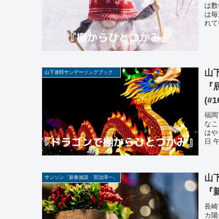
は数
は毎
れて
山
山下達郎サンデーソングブック
『
(#1
福岡
なこ
はや
日 
山
サンソン「新春放談 宮治淳一」
『新
長崎
カ陽