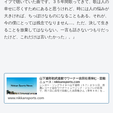
イブで聴いていた曲です。３５年間歌ってきて、歌は人の
幸せに尽くすためにあると思うけれど、時には人の悩みが
大きければ、ちっぽけなものになることもある。それが、
今の僕にとっては残念でなりません…。ただ、決して生き
ることを放棄してはならない。一言も話さないつもりだっ
たけど、これだけは言いたかった」。』
山下達郎初武道館でワーナー吉田社長悼む - 芸能
ニュース : nikkansports.com
シンガー・ソングライター山下達郎（５７）が３１日、所
属レコード会社ワーナーミュージック・ジャパンの社長
で、同７日に自宅で自殺した吉田敬さん（享年４８）を悼
んだ...
www.nikkansports.com