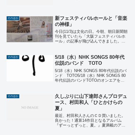
ライターとして活躍されてます。J-
POP、CM,歌謡曲・・・・・数多くの楽
曲を世に送り出しています。もう、30年
前です...
新フェスティバルホールと「音楽
そのほか
の神様」
今日(11/3)は文化の日。今朝、朝日新聞朝
刊を見ていたら「大阪フェスティバルホ
ール」の記事が飛び込んできました。見
開き全面で新しいフェスティバルホール
が紹介されています。『「天井から音が
降る」と言われた旧フェスティバルホー
5/18（水）NHK SONGS 80年代
そのほか
ル。その明瞭な響...
伝説のバンド TOTO
5/18（水）NHK SONGS 80年代伝説のバ
ンド TOTO5/18（水）NHK SONGS 80
年代伝説のバンドTOTOのオンエアを見
ました。私の印象残っているＴＯＴＯの
アルバムはターン・バック(Turn Back)。
ターン・バック(...
久しぶりに山下達郎さんプロデュ
そのほか
ース、村田和人「ひとかけらの
夏」
最近、村田和人さんのＣＤ買いました。
良かった！通算14作目となるアルバム
『ずーっとずっと、夏。』夏満載のアル
バムですが、秋深まる今どき聴いても、
しんしんと寒さがしみる冬に聴いても、