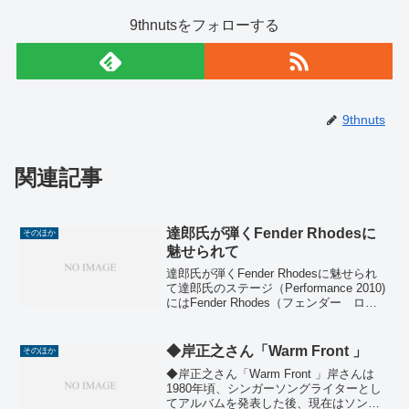
9thnutsをフォローする
9thnuts
関連記事
達郎氏が弾くFender Rhodesに
そのほか
魅せられて
達郎氏が弾くFender Rhodesに魅せられ
て達郎氏のステージ（Performance 2010)
にはFender Rhodes（フェンダー ロー
ズ）がセッティングされてます。このロ
ーズの音色、ほんとに”じんわり”と心にし
みてきます。ロ...
◆岸正之さん「Warm Front 」
そのほか
◆岸正之さん「Warm Front 」岸さんは
1980年頃、シンガーソングライターとし
てアルバムを発表した後、現在はソング