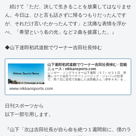
続けて「ただ、決して生きることを放棄してはなりませ
ん。今日は、ひと言も話さずに帰るつもりだったんです
が、それだけ言いたかったんです」と沈痛な表情を浮か
べ、「希望という名の光」など２曲を披露した。』
◆山下達郎初武道館でワーナー吉田社長悼む
山下達郎初武道館でワーナー吉田社長悼む - 芸能
ニュース : nikkansports.com
シンガー・ソングライター山下達郎（５７）が３１日、所
属レコード会社ワーナーミュージック・ジャパンの社長
で、同７日に自宅で自殺した吉田敬さん（享年４８）を悼
んだ...
www.nikkansports.com
日刊スポーツから
以下一部引用します。
『山下「次は吉田社長が自ら命を絶つ１週間前に、僕のラ