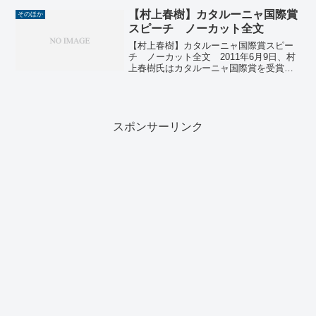
たぶん心地よい村田サウンドです。そし
【村上春樹】カタルーニャ国際賞
そのほか
て村田和人さん、いよいよ...
スピーチ ノーカット全文
【村上春樹】カタルーニャ国際賞スピー
チ ノーカット全文 2011年6月9日、村
上春樹氏はカタルーニャ国際賞を受賞し
ました。受賞スピーチの様子（ノーカッ
ト）がANNnewsCHで公開されていまし
たので、スピーチ全文をテキスト化して
みました。村...
スポンサーリンク