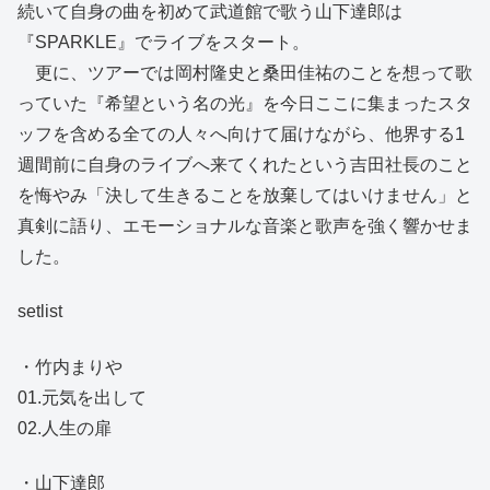
続いて自身の曲を初めて武道館で歌う山下達郎は
『SPARKLE』でライブをスタート。
更に、ツアーでは岡村隆史と桑田佳祐のことを想って歌
っていた『希望という名の光』を今日ここに集まったスタ
ッフを含める全ての人々へ向けて届けながら、他界する1
週間前に自身のライブへ来てくれたという吉田社長のこと
を悔やみ「決して生きることを放棄してはいけません」と
真剣に語り、エモーショナルな音楽と歌声を強く響かせま
した。
setlist
・竹内まりや
01.元気を出して
02.人生の扉
・山下達郎