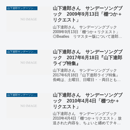
ありません」は、すてきなお便りでし
た。ということで、このブログでは山下
山下達郎さん サンデーソングブ
山下達郎サンデーソングブック
達郎さんのサンデーソング...
ック 2009年9月13日「棚つか＋
リクエスト」
山下達郎さん サンデーソングブック
2009年9月13日「棚つか＋リクエスト」
◎Beatles リマスター版について達郎氏
「21世紀リマスターですので、賛否両論
ありますが、そういうものに、あんまり
興味ございませんが、ただ一つ、日本版
山下達郎さん サンデーソングブ
山下達郎サンデーソングブック
の、この...
ック 2017年6月18日『山下達郎
ライブ特集』
山下達郎さん サンデーソングブック
2017年6月18日『山下達郎ライブ特集』
長崎は、土曜日、日曜日・・両日とも夏
の天気でした。からっとした天気。梅雨
はどこへ・・。今日のサンソン、達郎さ
んのライブ特集。たまたまライブを観に
山下達郎さん サンデーソングブ
山下達郎サンデーソングブック
行った2016年4...
ック 2010年4月4日「棚つか＋
リクエスト」
山下達郎さん サンデーソングブック
2010年4月4日「棚つか＋リクエスト」放
送された内容を、ちょいと纏めてテキス
ト化しました。三ツ矢サイダーのCMソン