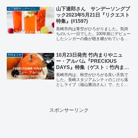
グ60秒サイズ「Our Car Club」がオンエ
アされましたが、このアレンジは、ワク
山下達郎さん サンデーソングブ
山下達郎サンデーソングブック
ワ...
ック2023年5月21日『リクエスト
特集』(#1597)
長崎市内は青空がひろがりました。気持
ちのいい一日でした。100年前にデビュー
したシンガーの曲が聴き継がれているな
んて・・ということで、このブログでは
毎週日曜日 午後2時からTokyo FMをキー
ステーションにオンエアされている山下
10月23日発売 竹内まりやニュ
竹内まりや
達郎さんの...
ー・アルバム『PRECIOUS
DAYS』特集（ゲスト：竹内まり
や）
長崎市内は、秋空がひろがる良い天気で
した。長崎スタジアムシティのこけら落
としライブ（福山雅治さん）で、たくさ
んの人が訪れていました。今日のサンソ
ン、レコーディング秘話に聞き入ってし
まいました。ということで、このブログ
では毎週日曜日 午後2時...
スポンサーリンク