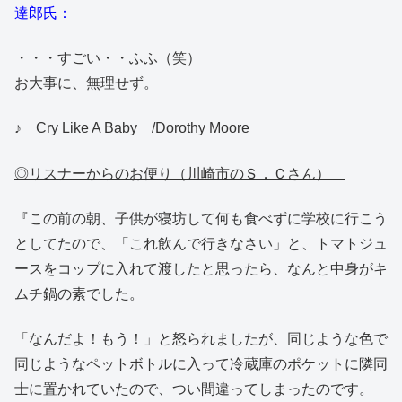
達郎氏：
・・・すごい・・ふふ（笑）
お大事に、無理せず。
♪ Cry Like A Baby /Dorothy Moore
◎リスナーからのお便り（川崎市のＳ．Ｃさん）
『この前の朝、子供が寝坊して何も食べずに学校に行こう
としてたので、「これ飲んで行きなさい」と、トマトジュ
ースをコップに入れて渡したと思ったら、なんと中身がキ
ムチ鍋の素でした。
「なんだよ！もう！」と怒られましたが、同じような色で
同じようなペットボトルに入って冷蔵庫のポケットに隣同
士に置かれていたので、つい間違ってしまったのです。