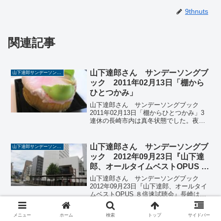
9thnuts
関連記事
山下達郎さん サンデーソングブ
山下達郎サンデーソングブック
ック 2011年02月13日「棚から
ひとつかみ」
山下達郎さん サンデーソングブック
2011年02月13日「棚からひとつかみ」3
連休の長崎市内は真冬状態でした。夜明
けの気温は1度で暖房がなかな効かない。
昨日(2/12）は晴れと吹雪が交互に入れ替
わる目まぐるしい天候でした。車で外に
山下達郎さん サンデーソングブ
山下達郎サンデーソングブック
出ると吹...
ック 2012年09月23日『山下達
郎、オールタイムベストOPUS ８
倍速試聴会』
山下達郎さん サンデーソングブック
2012年09月23日『山下達郎、オールタイ
ムベストOPUS ８倍速試聴会』長崎は秋
晴れの良い天気に恵まれました。今日の
サンソンは８倍速試聴会って、最初はな
メニュー
ホーム
検索
トップ
サイドバー
んだろう？って思いましたが、上手く編
山下達郎さん サンデーソングブ
山下達郎サンデーソングブック