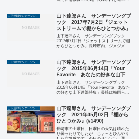
曜日、それから日曜日は、すっきりしな
い天気でした。今日のサンソン、70年代
80年代の日本のポップチューンから選曲
山下達郎さん サンデーソングブ
山下達郎サンデーソングブック
されたコンピレ...
ック 2017年7月2日『ジェット
ストリームで棚からひとつかみ』
山下達郎さん サンデーソングブック
2017年7月2日『ジェットストリームで棚
からひとつかみ』長崎市内、ジメジメと
湿度が高く、うっとうしい天気です。空
を見上げると、入道雲が立ち昇り夏の空
模様です。今日のサンソン、ジェットス
山下達郎さん サンデーソングブ
山下達郎サンデーソングブック
トリームの特集でし...
ック 2015年06月14日「Your
Favorite あなたの好きな山下達
郎特集」
山下達郎さん サンデーソングブック
2015年06月14日「Your Favorite あなた
の好きな山下達郎特集」長崎は梅雨らし
い天気で、土曜日は雨・・日曜日はどん
よりとした曇空。今週のサンソンは達郎
さんの曲オンリー。全曲、想い出深い曲
山下達郎さん サンデーソングブ
山下達郎サンデーソングブック
ば...
ック 2021年05月02日『棚から
ひとつかみ』(#1490)
長崎市の土曜日、日曜日の天気は晴れた
り曇ったりでしたが、ちょっとひんやり
した空気感です。今日のサンソン、選曲