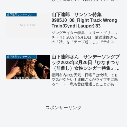
がよかった！癒されました。ということ
で、このブログでは山下達郎さんのサン
デーソングブックの一部を文字お越しし
山下達郎 サンソン特集
山下達郎サンデーソングブック
ています。誤字脱字は、ご...
090510_08_Right Track Wrong
Train(Cyndi Lauper)’83
ソングライター特集、エリー・グリニッ
チ（４）2009年5月10日 放送達郎さん
の「話」を「テープ起こし」でテキスト
化してみました。誤字脱字はご容赦のほ
どを・・・・。さて、エリー・グリニッ
チ、先ほど申し上げましたみたいに７０
山下達郎さん サンデーソングブ
山下達郎サンデーソングブック
年代に入りましてそ...
ック2023年2月26日『ひなまつり
（前倒し）女性シンガー特集』
(#1585)
福岡市内のお天気、日曜日は快晴。でも
空気が冷たい！達郎さんがライブ中に怒
る？・・・私も昔は遭遇したことがあり
ました。でも今は・・・ということで、
このブログでは毎週日曜日 午後2時から
Tokyo FMをキーステーションにオンエア
されている山下...
スポンサーリンク