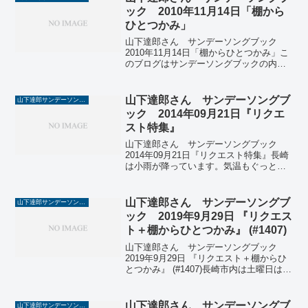
達郎さんのサンデーソングブック...
ック 2010年11月14日「棚から
ひとつかみ」
山下達郎さん サンデーソングブック
2010年11月14日「棚からひとつかみ」こ
のブログはサンデーソングブックの内容
を、ちょいと纏めてテキスト化したもの
です。今日の長崎市は、小春日和で外は
ポカポカ陽気。でも、ここ数日間の「黄
山下達郎さん サンデーソングブ
山下達郎サンデーソングブック
砂」にはまいりま...
ック 2014年09月21日『リクエ
スト特集』
山下達郎さん サンデーソングブック
2014年09月21日『リクエスト特集』長崎
は小雨が降っています。気温もぐっと下
がり、秋が深まってきました。今日のサ
ンソン、エンディングのリクエストに対
して達郎さんの一言『今日の最後は、立
山下達郎さん サンデーソングブ
山下達郎サンデーソングブック
派なオールディー...
ック 2019年9月29日 『リクエス
ト＋棚からひとつかみ』 (#1407)
山下達郎さん サンデーソングブック
2019年9月29日 『リクエスト＋棚からひ
とつかみ』 (#1407)長崎市内は土曜日は秋
晴れ、そして日曜は曇天、雨模様。また
台風が近づいているようです。今週のサ
ンソンは史上最高の前倒しとのこと。ツ
山下達郎さん サンデーソングブ
山下達郎サンデーソングブック