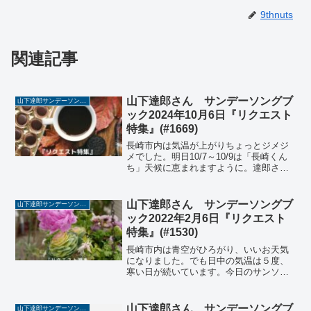
9thnuts
関連記事
山下達郎さん サンデーソングブ
山下達郎サンデーソングブック
ック2024年10月6日『リクエスト
特集』(#1669)
長崎市内は気温が上がりちょっとジメジ
メでした。明日10/7～10/9は「長崎くん
ち」天候に恵まれますように。達郎さん
「音楽は10代の好みに戻りつつある」サ
ンソン、32周年おめでとうございます。
ということで、このブログでは毎週日曜
山下達郎さん サンデーソングブ
山下達郎サンデーソングブック
日 午後2時...
ック2022年2月6日『リクエスト
特集』(#1530)
長崎市内は青空がひろがり、いいお天気
になりました。でも日中の気温は５度、
寒い日が続いています。今日のサンソ
ン、三波春夫さんの「チャンチキおけ
さ」の謎に迫るお話、興味深かったで
す。ということで、このブログでは山下
山下達郎さん サンデーソングブ
山下達郎サンデーソングブック