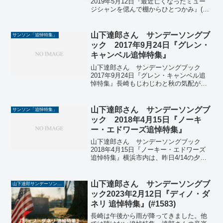
2019年5月12日『最近亡くなったミュー
ジシャンを偲んで棚からひとつかみ』(＃
1387)長崎市内は、初夏を思わせるまぶし
い日差しです。今日のサンソン、達郎さ
んが一番好きなギタリストのひとりで
山下達郎さん サンデーソングブ
サンソン「追悼特集」
「無駄のない...
ック 2017年9月24日『グレン・
キャンベル追悼特集』
山下達郎さん サンデーソングブック
2017年9月24日『グレン・キャンベル追
悼特集』長崎もじわじわと秋の気配が深
くなりつつあります。今日のサンソン、
グレン・キャンベルの追悼特集。70年代
の歌しか知りませんが、哀愁のある歌声
山下達郎さん サンデーソングブ
サンソン「追悼特集」
です。番組最後に...
ック 2018年4月15日『ノーキ
ー・エドワーズ追悼特集』
山下達郎さん サンデーソングブック
2018年4月15日『ノーキー・エドワーズ
追悼特集』横浜市内は、昨日4/14の夕方
から今朝4/15にかけて、激しい雨と風が
吹き荒れました。先週に引き続き、今週
も春の嵐でした。今日のサンソン、ノー
山下達郎さん サンデーソングブ
山下達郎サンデーソングブック
キー・エド...
ック2023年2月12日『ディノ・ダ
ネリ 追悼特集』(#1583)
長崎は午後から雨が降ってきました。他