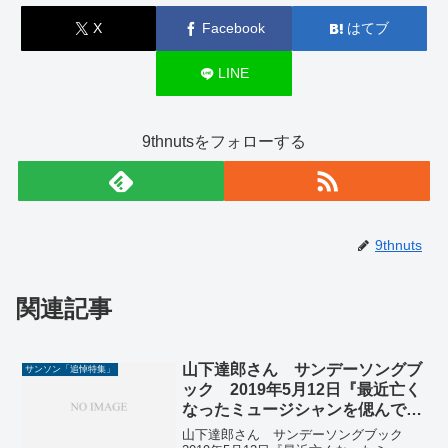
X
Facebook
はてブ
LINE
9thnutsをフォローする
9thnuts
関連記事
山下達郎さん サンデーソングブ
サンソン「追悼特集」
ック 2019年5月12日『最近亡く
なったミュージシャンを偲んで棚
からひとつかみ』(＃1387)
山下達郎さん サンデーソングブック