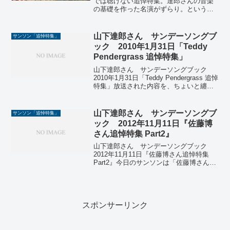
では聴けない追悼特集。達郎さんの音楽
の基礎を作った名演がずらり。というこ
とで、このブログでは毎週日曜日 午後2
時からTokyo FMをキーステーションにオ
ンエアされている山下達郎さんのサンデ
山下達郎さん サンデーソングブ
サンソン「追悼特集」
ーソングブック...
ック 2010年1月31日「Teddy
Pendergrass 追悼特集」
山下達郎さん サンデーソングブック
2010年1月31日「Teddy Pendergrass 追悼
特集」放送された内容を、ちょいと纏め
てテキスト化しました。◎冒頭達郎氏：
本日は1月31日、1月最後でございます。
早いもんでございます。明日から...
山下達郎さん サンデーソングブ
サンソン「追悼特集」
ック 2012年11月11日『佐藤博
さん追悼特集 Part2』
山下達郎さん サンデーソングブック
2012年11月11日『佐藤博さん追悼特集
Part2』今日のサンソンは「佐藤博さん追
悼特集 Part2」ボーカリストとしての佐藤
さんも素敵です。ということで、このブ
ログでは山下達郎さんのサンデーソング
ブ...
スポンサーリンク