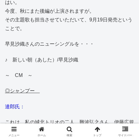
はい。
今度、秋にまた後編が上演されますが。
その主題歌も担当させていただいて、9月19日発売という
ことで。
早見沙織さんのニューシングルを・・・
♪ 新しい朝（あした）/早見沙織
～ CM ～
◎シャンプー
達郎氏：
これは、私の城北トリオの二人、難波弘之さん、伊藤広規
さんで演奏しております。
メニュー
ホーム
検索
トップ
サイドバー