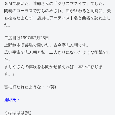
ＧＭで聴いた、達郎さんの「クリスマスイブ」でした。
間奏のコーラスで打ちのめされ、曲が終わると同時に、矢
も楯もたまらず、店員にアーティスト名と曲名を訪ねまし
た。
二度目は1997年7月23日
上野鈴本演芸場で聞いた、古今亭志ん朝です。
広い宇宙で志ん朝と私、二人きりになったような衝撃でし
た。
まりやさんの体験をお聞かせ願えれば、幸いに存じま
す。』
雷に打たれたような・・(笑)
達郎氏：
うはははは(笑)