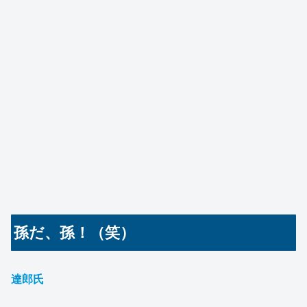
孫だ、孫！（笑）
達郎氏