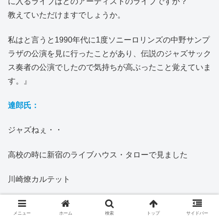
に入るライブはどのアーティストのライブですか？
教えていただけますでしょうか。
私はと言うと1990年代に1度ソニーロリンズの中野サンプ
ラザの公演を見に行ったことがあり、伝説のジャズサック
ス奏者の公演でしたので気持ちが高ぶったこと覚えていま
す。』
達郎氏：
ジャズねぇ・・
高校の時に新宿のライブハウス・タローで見ました
川崎燎カルテット
トランペットが沖至さんがまだフランス行く前で。
メニュー
ホーム
検索
トップ
サイドバー
ドラム日野元彦さん