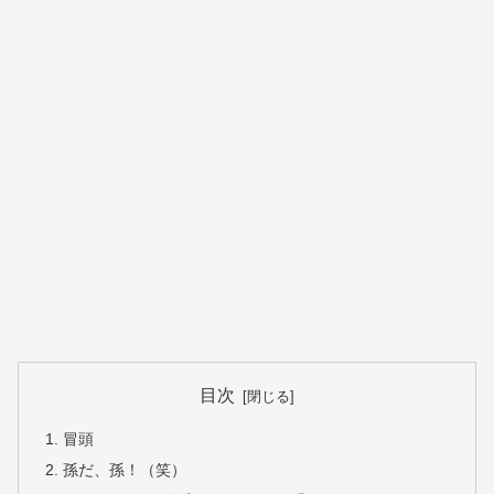
目次
冒頭
孫だ、孫！（笑）