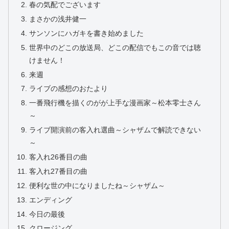
春の気配でございます
まさかの浅井健一
サンソンにハガキを書き始めました
世界中のどこの放送局、どこの配信でもこの音では聴
けません！
来週
ライブの感想のおたより
一番飛行機を描くのがが上手な漫画家～松本零士さん
～
ライブ開演前の客入れ選曲～シャザムで解読できない
～
客入れ26番目の曲
客入れ27番目の曲
便利な世の中になりましたね～シャザム～
エンディング
今日の最後
クロージング