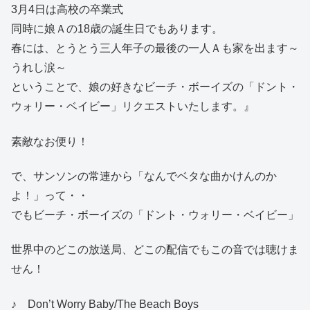
3月4日は高校の卒業式
同時に娘Ａの18歳の誕生日でもあります。
春には、とうとう三人年子の最後の一人Ａも家を出ます～
うれし涙～
ということで、娘の好きなビーチ・ボーイズの「ドント・
ウォリー・ベイビー」リクエストいたします。』
素敵なお便り！
で、サンソンの常連から「なんでベタな曲かけんのか
よ！」って・・
でもビーチ・ボーイズの「ドント・ウォリー・ベイビー」
世界中のどこの放送局、どこの配信でもこの音では聴けま
せん！
♪ Don’t Worry Baby/The Beach Boys