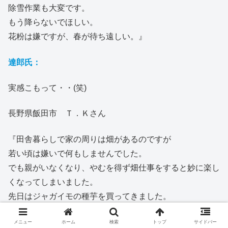
除雪作業も大変です。
もう降らないでほしい。
花粉は嫌ですが、春が待ち遠しい。』
達郎氏：
実感こもって・・(笑)
長野県飯田市 Ｔ．Ｋさん
『田舎暮らしで家の周りは畑があるのですが
若い頃は嫌いで何もしませんでした。
でも親がいなくなり、やむを得ず畑仕事をすると妙に楽し
くなってしまいました。
先日はジャガイモの種芋を買ってきました。
早く3月になって植え付けしたいです。』
メニュー
ホーム
検索
トップ
サイドバー