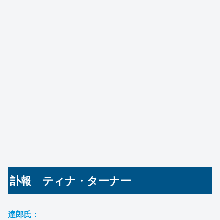
訃報 ティナ・ターナー
達郎氏：