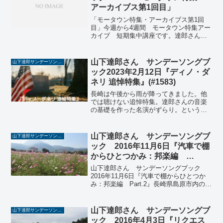
アーカイブス第1回目」
「モータウン特集・アーカイブス第1回
目」今週から4週間 モータウン特集アー
カイブ 短期集中講座です。達郎さんの
「モータウン講義」は始めて知ることが
多かったので、テキスト化してみまし
た。間違いあるかもしれませんが、ご了
山下達郎さん サンデーソングブ
山下達郎サンデーソングブック
承ください。私が昔、バン...
ック2023年2月12日『ディノ・ダ
ネリ 追悼特集』(#1583)
長崎は午後から雨が降ってきました。他
では聴けない追悼特集。達郎さんの音楽
の基礎を作った名演がずらり。というこ
とで、このブログでは毎週日曜日 午後2
時からTokyo FMをキーステーションにオ
ンエアされている山下達郎さんのサンデ
山下達郎さん サンデーソングブ
山下達郎サンデーソングブック
ーソングブック...
ック 2016年11月6日『汽車で棚
からひとつかみ：邦楽編
Part.2』
山下達郎さん サンデーソングブック
2016年11月6日『汽車で棚からひとつか
み：邦楽編 Part.2』長崎県島原市内の
「しまばら芝桜公園」に行き、1300万本
のコスモスを見てきました。平成5年に大
火砕流が発生し、その後復興を進める
山下達郎さん サンデーソングブ
山下達郎サンデーソングブック
中、平成...
ック 2016年4月3日『リクエス