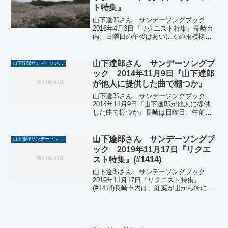
ト特集』
山下達郎さん サンデーソングブック
2016年4月3日『リクエスト特集』長崎市
内、日曜日の午後はあいにくの雨模様。
午前中は天候に恵まれたので三京クリー
ンランド （長崎市三京町）の桜の樹海
を満喫してきました。28年前だっと思い
山下達郎さん サンデーソングブ
山下達郎サンデーソングブック
ますが、ここで植...
ック 2014年11月9日『山下達郎
が他人に提供した曲で棚つか』
山下達郎さん サンデーソングブック
2014年11月9日『山下達郎が他人に提供
した曲で棚つか』長崎は日曜日、午前中
は曇り空でしたが、午後から青空が見え
てきました。今日のサンソン、珍しい曲
揃いで堪能しました。楽曲の演奏者、ス
山下達郎さん サンデーソングブ
山下達郎サンデーソングブック
タジオミュージシャ...
ック 2019年11月17日『リクエ
スト特集』(#1414)
山下達郎さん サンデーソングブック
2019年11月17日『リクエスト特集』
(#1414)長崎市内は、紅葉が山から街に降
りてきて、美しいコントラストをみせて
くれてます。今日のサンソン、コンサー
ト会場でマナーを守らないお客さんに対
しての達郎さ...