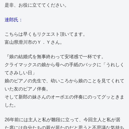
是非、お役に立ててください。
達郎氏：
こちらは早くもリクエスト頂いてます。
富山県滑川市のＹ．Ｙさん。
『娘の結婚式を無事終わって安堵感で一杯です。
クライマックスの娘から母への手紙のバックに「うれしく
てさみしい日」
娘のピアノの先生で、幼いころから娘のことを見てくれて
いた友のピアノ伴奏。
そして新郎の妹さんのオーボエの伴奏にのってグッときま
した。
26年前には主人と私が雛段に立って、今回主人と私が居
た席には自分たちの親が居たのだと思うと不思議な気持ち