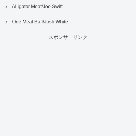
♪ Alligator Meat/Joe Swift
♪ One Meat Ball/Josh White
スポンサーリンク