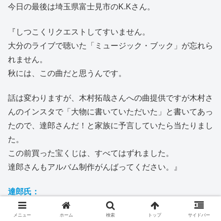
今日の最後は埼玉県富士見市のK.Kさん。
『しつこくリクエストしてすいません。
大分のライブで聴いた「ミュージック・ブック」が忘れら
れません。
秋には、この曲だと思うんです。
話は変わりますが、木村拓哉さんへの曲提供ですが木村さ
んのインスタで「大物に書いていただいた」と書いてあっ
たので、達郎さんだ！と家族に予言していたら当たりまし
た。
この前買った宝くじは、すべてはずれました。
達郎さんもアルバム制作がんばってください。』
達郎氏：
「ミュージック・ブック」
メニュー
ホーム
検索
トップ
サイドバー